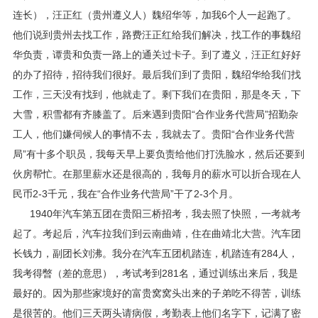
连长），汪正红（贵州遵义人）魏绍华等，加我6个人一起跑了。
他们说到贵州去找工作，路费汪正红给我们解决，找工作的事魏绍
华负责，谭贵和负责一路上的通关过卡子。到了遵义，汪正红好好
的办了招待，招待我们很好。最后我们到了贵阳，魏绍华给我们找
工作，三天没有找到，他就走了。剩下我们在贵阳，那是冬天，下
大雪，积雪都有齐膝盖了。后来遇到贵阳“合作业务代营局”招勤杂
工人，他们嫌伺候人的事情不去，我就去了。贵阳“合作业务代营
局”有十多个职员，我每天早上要负责给他们打洗脸水，然后还要到
伙房帮忙。在那里薪水还是很高的，我每月的薪水可以折合现在人
民币2-3千元，我在“合作业务代营局”干了2-3个月。
1940年汽车第五团在贵阳三桥招考，我去照了快照，一考就考
起了。考起后，汽车拉我们到云南曲靖，住在曲靖北大营。汽车团
长钱力，副团长刘沸。我分在汽车五团机踏连，机踏连有284人，
我考得暼（差的意思），考试考到281名，通过训练出来后，我是
最好的。因为那些家境好的富贵窝窝头出来的子弟吃不得苦，训练
是很苦的。他们三天两头请病假，考勤表上他们名字下，记满了密