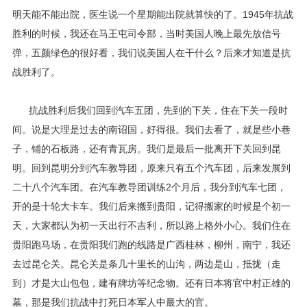
明天能不能出院，医生说一个星期能出院就算快的了。1945年抗战
胜利的时候，我还在马王屯司令部，当时美国人晚上最先放信号
弹，五颜绿色的很好看，我们说美国人在干什么？后来才知道是抗
战胜利了。
抗战胜利后我们回到汽车五团，先到的下关，住在下关一段时
间。说是大理是过去的南诏国，好得很。我们去看了，就是些小巷
子，铺的石板路，还有青瓦房。我们是最后一批离开下关回到昆
明。回到昆明分到汽车教导团，原来只有五个汽车团，后来发展到
二十八个汽车团。在汽车教导团训练2个月后，我分到汽车七团，
开的是十轮大卡车。我们后来搬到贵阳，记得搬家的时候是个初一
天，大家都认为初一天出行不吉利，所以路上格外小心。我们住在
贵阳跑马场，在贵阳我们跑的线路是广西桂林，柳州，南宁，我还
去过昆仑关。昆仑关是条几十里长的山沟，两边是山，抵拢（走
到）才是大山包包，建有牌坊等纪念物。还有日本将官中村正雄的
墓，那是我们抗战中打死日本军人中最大的官。