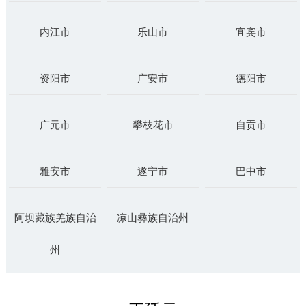
内江市
乐山市
宜宾市
资阳市
广安市
德阳市
广元市
攀枝花市
自贡市
雅安市
遂宁市
巴中市
阿坝藏族羌族自治
凉山彝族自治州
州