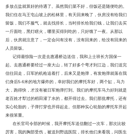
多放点盐就算好的待遇了。虽然我们菜不好，但饭还是随便吃的。
我们住在马王屯山坡上的松林里，有天回来晚了，伙房没有给我们
留饭，我们不服气，就去找排长，当时排长给我们钱，让我们去买
一斤面吃，黑灯瞎火，哪里买得到吃的，只好饿了一夜。从那以
后，伙房就注意了，一定会问有没有，没有回来的，给没有回来的
人员留饭。
记得最惊险一次是去惠通桥边送信，我和上士班长方国保一
起。去惠通桥要经过一座大山，转了好多个弯才到江边，我们送完
信往回走，日军的机枪追着打，后来又是炮弹，有发炮弹就落在我
们身后5-6米的地方爆炸的，幸好我们的摩托车好，两个缸，马力
大，跑得快，才没有被日军炮弹打到。我们的摩托车马力好到就是
老百姓才犁过的稻田灌了水的，都开得过去。我们那批摩托，还有
实心轮胎的，子弹打穿也开得起走。但那种实心轮胎的摩托车开起
来很笨重。
在长官司令部的时候，我开摩托车送信翻过一次车，那次比较
厉害，我的胸部受伤，被送到野战医院，排长他们来看我，问医生