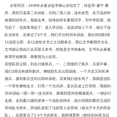
从军经历：1938年从家乡盐亭林山乡拉壮丁，经盐亭-遂宁-重
庆，再到万县第二补训处，分到二营八连，连长姓范，在万县的时
候遇到招学兵，我就去考，招考的班长要我写字，写中华民国，我
写起了，也就算考起了。进入学兵队，说是训练三个月，就分下连
队当班长，后来过了6个月，我们才分到35补训处。我分到3团3营
11连驻云阳，在11连给文书上士当勤务兵，我让文书教我学文化，
文书就让我自己去买那几本书，纸笔是文书准备的。文书先从家庭
称谓开始教我，再教我为人处世。
后部队驻云阳，到合川接新兵。一、二营接到了新兵，兵源不够，
我们3营没有接到新兵。继续驻扎在云阳训练，一个月后又到长寿
接兵，接到新兵交到云阳补训处。后来我们连长垮了，原因是连队
一个班长擦枪走火，打死一个当兵的，是从肚皮上打穿的，我就到
35补训处一团一营一连当班长。跟着到贵州安顺接新兵，一律步行
走路。走到綦江碰到原来一个连队的排长，就介绍我到重庆卫戍区
劳动队当班长，劳动队是犯了法的军人在劳动（相当于今天的劳改
队）。在那里当了2-3个月的班长，就和谭贵和（曾经在66军当过