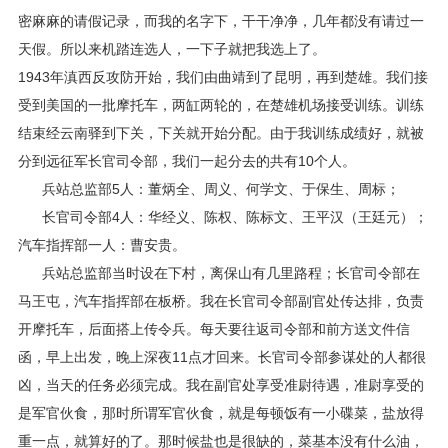
密麻麻的请假记录，而我的名字下，干干净净，几年都没有请过一
天假。所以来机踏连选人，一下子就把我选上了。
1943年滇西反攻防开始，我们由曲靖到了昆明，再到楚雄。我们接
受到美国的一批摩托车，两缸两轮的，在楚雄机场接受训练。训练
结束经云南驿到下关，下关就开始分配。由于我训练成绩好，就被
分到远征军长官司令部，我们一起分去的共有10个人。
兵站总监部5人：董炳全、周义、何学文、于保生、周标；
长官司令部4人：华经义、陈权、陈标文、王平汉（王廷元）；
汽车指挥部一人：曹安贵。
兵站总监部当时设在下村，离保山有几里路程；长官司令部在
马王屯，汽车指挥部在板桥。我在长官司令部副官处传达排，负责
开摩托车，后面搭上传令兵。每天要往返司令部和前方送文件信
函，早上出发，晚上深夜11点才回来。长官司令部参谋处的人都很
凶，当天的任务必须完成。我在副官处享受准尉待遇，准尉享受的
是军官伙食，那时所谓军官伙食，就是每顿饭有一小碟菜，盐放得
重一点，就算好的了。那时候盐也是很缺的，菜基本没有什么油，