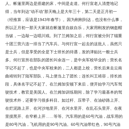
人。帐篷里两边是搭建的床，中间是走道。何行宣老人清楚地记
得，当年到达“动不动”那天晚上是大年三十，第二天是正月初一
（经推算，应该是1943年春节）。因为刚刚到达，也没有什么事，
所以正月初一那天大家就在帐篷里自娱自乐，大家用刚发的钢盔帽
当钹，一边敲一边唱川戏。到了兰姆加之后，何行宣被分到了辎重
十团三营六连一排当了汽车兵。与何行宣一起去的这批人，虽然只
是士兵，但是享受的全是下士班长的待遇，发的津贴比一般士兵
多。何行宣所在部队的团长叫余连一，是中央军校毕业的；营长名
字记不起了，也是中央军校来的，二人都是上校，营长后来去云南
曲靖转到了陆军部队，马上便当上了团长；连长叫王靖容，排长姓
段，具体名字记不起了。在兰姆加安顿下来后，便开始学习汽车驾
驶技术，教官是美国人。在兰姆加训练期间，除了学习最基本的驾
驶技术外，还要学习很多科目。如过杆、压带子、在油砂路上开、
在烂泥路上开、在河沙地里开、在河水里开、在乱石头里开、在夜
里摸黑开、在窄桥上开……等等。汽车用的是60号汽油，战车用的
是80号汽油，飞机用的是90号汽油。60号汽油带红色，90号汽油