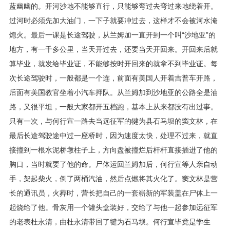
蓝幽幽的。开河沙地不能够直行，只能够弯过去弯过来地绕着开。
过河时必须先加大油门，一下子就要冲过去，这样才不会被河水淹
熄火。最后一课是长途驾驶，从兰姆加一直开到一个叫“沙地亚”的
地方，有一千多公里，当天开过去，还要当天开回来。开回来后就
算毕业，就发给毕业证，不能够按时开回来的就拿不到毕业证。每
次长途驾驶时，一般都是一个连，前面有美国人开着吉普车开路，
后面有美国教官坐着小汽车押队。从兰姆加到沙地亚的公路全是油
路，又很平坦，一般大家都开五档跑，基本上从来都没有出过事。
只有一次，与何行宣一路去当远征军的犍为县石马坝的窦文林，在
最后长途驾驶途中过一座桥时，因为速度太快，处理不过来，就直
接撞到一根水泥桥墩柱子上，方向盘被撞烂后杆杆直接插进了他的
胸口，当时就要了他的命。尸体运回兰姆加后，何行宣等人亲自动
手，架起柴火，倒了两桶汽油，然后点燃将其火化了。窦文林是营
长的通讯员，火葬时，营长把自己的一套崭新的军装盖在尸体上一
起烧给了他。骨灰用一个罐头盒装好，交给了与他一起参加远征军
的老表杜永清，由杜永清带回了犍为石马坝。何行宣毕竟是学生