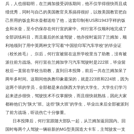
兵，人也很聪明，在兰姆加接受训练期间，他不仅学得很快而且成
绩优秀，同时与自己的美国教官关系搞得很好，以致美国教官把自
己所用的饭盒和水壶都送给了他，这套印制有US和1943字样的饭
盒和水壶，至今仍保存在何行宣的家中。何行宣不仅顺利地完成了
全部训练科目，而且最后的长途驾驶，他亦按时返回了兰姆加，顺
利地领到了用中英两种文字写着“中国驻印军汽车学校”的毕业证
（校长姓毛）。尔后，何行宣被留在这所学校里当了助教，没有被
派往前方战场。何行宣在兰姆加学习汽车驾驶时是222班，毕业留
校后一直留在学校当助教，直到日本投降，前后一共在兰姆加呆了
两年多时间。这期间他执教印象最深的，就是223班和224班，因为
这两个班的学员，全部都是来自陕西大学的大学生。大学生们学习
起来进步很快，驾驶技术不仅掌握快，而且很快就熟练，因此大家
都称他们为“陕大”班。这些“陕大班”的学生，毕业出来后全部被派到
了前方战场，听说伤亡十分惨重。
日本投降后，何行宣跟随大部队一起，从兰姆加返回国内。回
国时每两个人驾驶一辆崭新的MG型美国造大卡车，主驾驶发一支