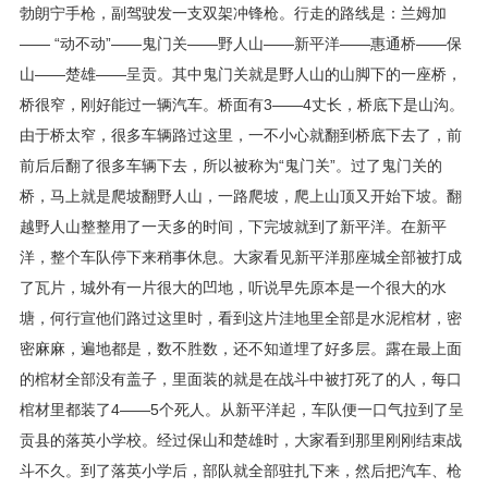
勃朗宁手枪，副驾驶发一支双架冲锋枪。行走的路线是：兰姆加
—— “动不动”——鬼门关——野人山——新平洋——惠通桥——保
山——楚雄——呈贡。其中鬼门关就是野人山的山脚下的一座桥，
桥很窄，刚好能过一辆汽车。桥面有3——4丈长，桥底下是山沟。
由于桥太窄，很多车辆路过这里，一不小心就翻到桥底下去了，前
前后后翻了很多车辆下去，所以被称为“鬼门关”。过了鬼门关的
桥，马上就是爬坡翻野人山，一路爬坡，爬上山顶又开始下坡。翻
越野人山整整用了一天多的时间，下完坡就到了新平洋。在新平
洋，整个车队停下来稍事休息。大家看见新平洋那座城全部被打成
了瓦片，城外有一片很大的凹地，听说早先原本是一个很大的水
塘，何行宣他们路过这里时，看到这片洼地里全部是水泥棺材，密
密麻麻，遍地都是，数不胜数，还不知道埋了好多层。露在最上面
的棺材全部没有盖子，里面装的就是在战斗中被打死了的人，每口
棺材里都装了4——5个死人。从新平洋起，车队便一口气拉到了呈
贡县的落英小学校。经过保山和楚雄时，大家看到那里刚刚结束战
斗不久。到了落英小学后，部队就全部驻扎下来，然后把汽车、枪