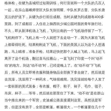
格体检，在犍为县城经过短期训练，何行宣就和一个大队的几百人
一起，在乐山嘉峨师管区大队长张明耀、中队长罗占普、分队长唐
克云的护送下，从犍为步行前往成都。当时从犍为到成都有400多
里路。到了成都后，入住在上御西街少城公园对面的青年旅行社。
不久，即从新津机场上飞机，飞到云南的一个飞机场停留了一下。
飞机刚停下，飞机上有一个人就想下去走动一下，因为大家在飞机
上都晕得吐死。结果刚刚走下飞机，下面的美国人以为这个人想逃
跑，马上瞄准，准备开枪。结果赶快把那个人喊上飞机，马上起飞
离开了这个机场，翻过喜马拉雅山，一直飞到了印度一个叫“动不
动”的地方。到达“动不动”时，已经是晚上了。在“动不动”下飞机
后，所有人员立即将衣服和随身物品全部换下拿去烧了。然后就是
去洗澡，洗澡用了一种药水，气味很难闻。洗完澡就给每个人发了
一套崭新的英式装备：有衣服、帽子、鞋子、袜子、毛巾、毯子、
吊床、杯子……等等，然后就在那里住了下来。“动不动”是在群山
当中推出来的一个军营，史迪威公路直接通到这里。虽然说是军
营，但是没有房子，全部是帐篷。帐篷很大，一个帐篷要住几十个