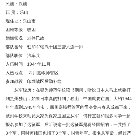
民族：汉族
籍 贯：乐山
现住址：乐山市
困难等级：较困
婚姻状况：老伴已故
部队番号：驻印军辎汽十团三营六连一排
部队职位：汽车兵
入伍时间：1944年11月
入伍地点： 四川嘉峨师管区
参加战役：印缅战区后勤补给
从军经历：在犍为师范学校读书期间，听说日本人马上就要打
到贵州独山，如果日本真的打到了独山，中国就要亡国。大约1944
年年底到1945年年初，四川嘉峨师管区的司令黄占春从成都下来，
就到学校来动员大家为保家卫国去从军，何行宣就和很多同学一起
报名参加了远征军。后听说这一批远征军是蒋经国招的，一共招了
3个军，同时蒋纬国也招了3个军，叫青年军。报名从军后，经过严