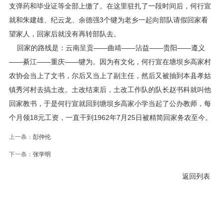
支弹药和毕业证等全部上缴了。在这里驻扎了一段时间后，何行宣
就和朱建雄、纪云龙、余德强3个犍为老乡一起向部队请假回家看
望家人，回家后就没有再转部队去。
回家的路线是：云南呈贡——曲靖——沾益——贵阳——遵义
——綦江——重庆——犍为。因为有文化，何行宣在塘坝乡高家村
农协会当上了文书，尔后又当上了副主任，然后又被抽到本县孝姑
镇秀河村去搞土改。土改结束后，土改工作队的队长赵书科就叫他
回家教书，于是何行宣就回到塘坝乡高家小学当起了公办教师，每
个月领18元工资，一直干到1962年7月25日被精简回家务农至今。
上一条：
彭仲伦
下一条：
张学明
返回列表