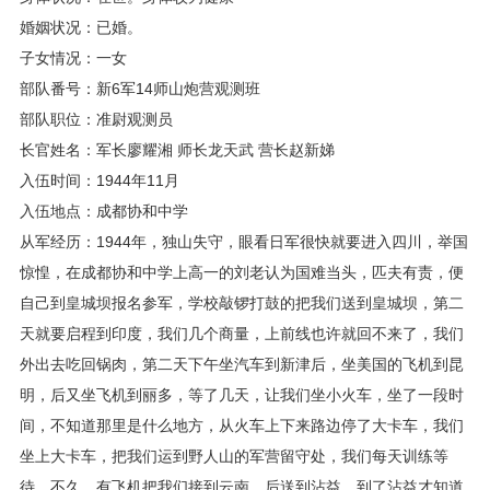
婚姻状况：已婚。
子女情况：一女
部队番号：新6军14师山炮营观测班
部队职位：准尉观测员
长官姓名：军长廖耀湘 师长龙天武 营长赵新娣
入伍时间：1944年11月
入伍地点：成都协和中学
从军经历：1944年，独山失守，眼看日军很快就要进入四川，举国
惊惶，在成都协和中学上高一的刘老认为国难当头，匹夫有责，便
自己到皇城坝报名参军，学校敲锣打鼓的把我们送到皇城坝，第二
天就要启程到印度，我们几个商量，上前线也许就回不来了，我们
外出去吃回锅肉，第二天下午坐汽车到新津后，坐美国的飞机到昆
明，后又坐飞机到丽多，等了几天，让我们坐小火车，坐了一段时
间，不知道那里是什么地方，从火车上下来路边停了大卡车，我们
坐上大卡车，把我们运到野人山的军营留守处，我们每天训练等
待，不久，有飞机把我们接到云南，后送到沾益，到了沾益才知道