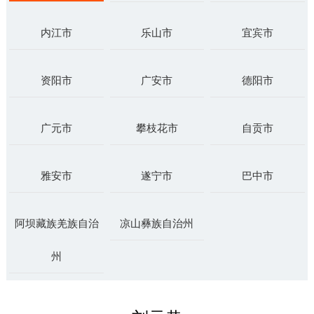
内江市
乐山市
宜宾市
资阳市
广安市
德阳市
广元市
攀枝花市
自贡市
雅安市
遂宁市
巴中市
阿坝藏族羌族自治
凉山彝族自治州
州