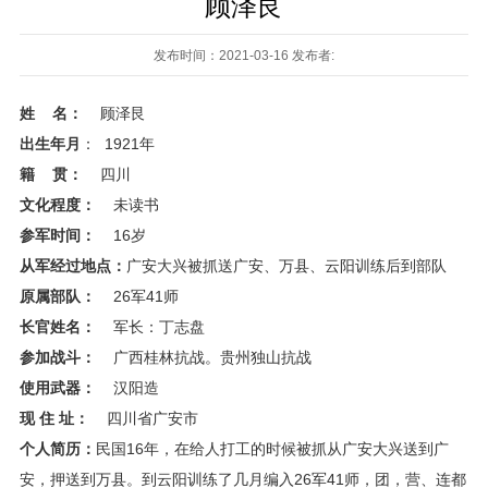
顾泽艮
发布时间：2021-03-16 发布者:
姓 名：
顾泽艮
出生年月
： 1921年
籍 贯：
四川
文化程度：
未读书
参军时间：
16岁
从军经过地点：
广安大兴被抓送广安、万县、云阳训练后到部队
原属部队：
26军41师
长官姓名：
军长：丁志盘
参加战斗：
广西桂林抗战。贵州独山抗战
使用武器：
汉阳造
现 住 址：
四川省广安市
个人简历：
民国16年，在给人打工的时候被抓从广安大兴送到广
安，押送到万县。到云阳训练了几月编入26军41师，团，营、连都