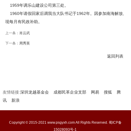
1959年调乐山建设公司第三处。
1960年请假回家后调我当大队书记于1962年。因参加南海解放,
现每月有民政补助。
上一条：
肖云武
下一条：
周秀英
返回列表
友情链接:
深圳龙越基金会
成都民革企业支部
网易
搜狐
腾
讯
新浪
Copyright © 2015-2021 www.psgyxh.com All Rights Reserved.
蜀ICP备
15028093号-1