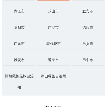
内江市
乐山市
宜宾市
资阳市
广安市
德阳市
广元市
攀枝花市
自贡市
雅安市
遂宁市
巴中市
阿坝藏族羌族自治
凉山彝族自治州
州