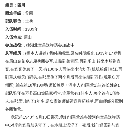
籍贯：四川
困难等级
：贫困
部队职位
：士兵
入伍时间
：1939年
入伍地点:
眉山
参加战役:
, 往湖北宜昌送弹药参加战斗
从军经历
：(据本人讲述) 我叫胡绍章,原名叫胡绍光,1939年17岁我
在眉山金花乡志愿兵团参军,走路到菜青区,再到乐山,转坐木船到宜
宾,在宜宾休息了一天,有100多人再转坐小汽划子(机舤船)到合江,再
到重庆朝天门码头,在那里住了两个月后再坐转船到万县(现重庆万
州区),编在第18军199师(师长姓罗丶湖南人)辎重营1连(连长姓余),
部队驻守在万县高山坡陈家祠堂,辎重营有1仟多人,每个连有1佰多
人,在那里训练了1年多,是负责给师部运送弹药粮草,再由师部分配到
各团和营。
我记得1940年5月13日那天,我们辎重营准备渡河向宜昌送弹药
中,对岸的宜昌却失守了，在朩船上漂浮了一夜后,我们退回到与宜