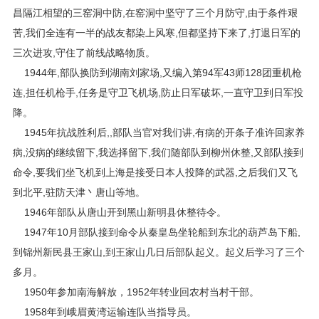
昌隔江相望的三窑洞中防,在窑洞中坚守了三个月防守,由于条件艰
苦,我们全连有一半的战友都染上风寒,但都坚持下来了,打退日军的
三次进攻,守住了前线战略物质。
1944年,部队换防到湖南刘家场,又编入第94军43师128团重机枪
连,担任机枪手,任务是守卫飞机场,防止日军破坏,一直守卫到日军投
降。
1945年抗战胜利后,,部队当官对我们讲,有病的开条子准许回家养
病,没病的继续留下,我选择留下,我们随部队到柳州休整,又部队接到
命令,要我们坐飞机到上海是接受日本人投降的武器,之后我们又飞
到北平,驻防天津丶唐山等地。
1946年部队从唐山开到黑山新明县休整待令。
1947年10月部队接到命令从秦皇岛坐轮船到东北的葫芦岛下船,
到锦州新民县王家山,到王家山几日后部队起义。起义后学习了三个
多月。
1950年参加南海解放，1952年转业回农村当村干部。
1958年到峨眉黄湾运输连队当指导员。