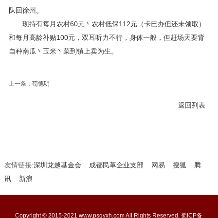
队回徐州。
现持有每月农村60元丶农村低保112元（卡已办但还未领取）
和每月高龄补贴100元，双耳听力不行，身体一般，但赶场天要背
自种南瓜丶玉米丶菜到镇上卖为生。
上一条：
苟德明
返回列表
友情链接:
深圳龙越基金会
成都民革企业支部
网易
搜狐
腾
讯
新浪
Copyright © 2015-2021 www.psgyxh.com All Rights Reserved.
蜀ICP备