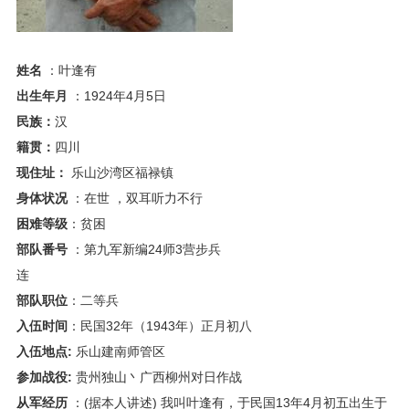
姓名
：叶逢有
出生年月
：1924年4月5日
民族：
汉
籍贯：
四川
现住址：
乐山沙湾区福禄镇
身体状况
：在世 ，双耳听力不行
困难等级
：贫困
部队番号
：第九军新编24师3营步兵
连
部队职位
：二等兵
入伍时间
：民国32年（1943年）正月初八
入伍地点:
乐山建南师管区
参加战役:
贵州独山丶广西柳州对日作战
从军经历
：(据本人讲述) 我叫叶逢有，于民国13年4月初五出生于