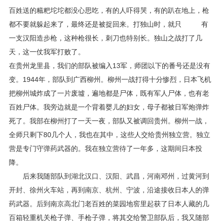
百姓送的糍粑坨坨都没心思吃，有的人吓得哭，有的趴在地上，枪
都不要就躲起来了，最终还是被捉回来。打独山时，就只 有
一支汉阳造步枪，这种枪很长，刺刀也特别长。独山之战打了几
天，这一仗我军打败了。
在贵州龙里县，我们的部队被编入13军，师团以下的番号还是没有
变。1944年，部队到广西柳州。柳州一战打得十分惨烈，日本飞机
把柳州城炸成了一片废墟，遍地都是尸体，既有军人尸体，也有老
百姓尸体。我旁边就是一个背着婴儿的妇女，母子都被日军炮弹炸
死了。我部在柳州打了一天一夜，部队又被调回贵州。柳州一战，
全师只剩下80几个人，我也在其中，这些人交给贵州独立营。独立
营是专门守弹药武器的。我在独立营待了一年多，这期间日本投
降。
后来我随部队到湖北汉口、汉阳、武昌，河南邓州，过黄河到
开封、徐州火车站，再到南京、杭州、宁波，沿途接收日本人的弹
药武器。后到南京高北门老百姓的菜园地窖里起获了日本人藏的几
百箱轻重机关枪子弹、手枪子弹，将其交给警卫部队后，我又随部