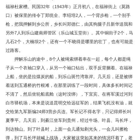
福禄杜家槽。民国32年（1943年）正月初八，在福禄街上（莫路
口）被保里的传令丁郑统全、李绍培2人，一个背步枪，一个别手
枪，把我押解到乡公所，乡长叫郑德仁，由其狗腿子吕新华送我和
另外7人到乐山建南师管区（乐山城玉堂街）。其中铜街子2个，马
儿石2个，大楠坝2个，还有一个不晓得是哪里的壮丁，也有可能是
过路客。
押解乐山的途中，8个人被绳索绑着串在一起，每个人都是绳
子从一个衣袖口穿入，从另一个袖口钻出，双手反背捆着。在福禄
上船，坐的是拉煤炭的船，到乐山斑竹湾靠岸。几天后，还是被绑
着送到五通桥的竹根滩，在那里训练了一段时间，具体多长时间记
不清了，然后坐轮船底舱（这时没绑），下宜宾。在将军溪过河到
白市驿机场，本来是说送昆明交给远征军的，结果飞机没有油，就
交给第九军新编24师3营步兵连。军长记不得名字，只记得师长叫
夏季平。几天后，到綦江坐车到贵州，经过牛场、叶县、马长坪，
到达独山。到了叶县时，上面一会儿通知剃光头，一会儿叫擦枪
弹，到了马长坪就喊上战场，大家被这突如其来的情况吓着了，老