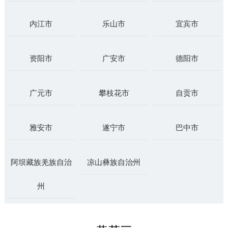
内江市
乐山市
宜宾市
资阳市
广安市
德阳市
广元市
攀枝花市
自贡市
雅安市
遂宁市
巴中市
阿坝藏族羌族自治
凉山彝族自治州
州