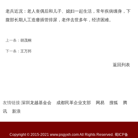
老兵近况：老人丧偶后和儿子、媳妇一起生活，常年疾病缠身，下
腹部长期人工造瘘插管排尿，老伴去世多年，经济困难。
上一条：
胡茂桐
下一条：
王万邦
返回列表
友情链接:
深圳龙越基金会
成都民革企业支部
网易
搜狐
腾
讯
新浪
Copyright © 2015-2021 www.psgyxh.com All Rights Reserved.
蜀ICP备