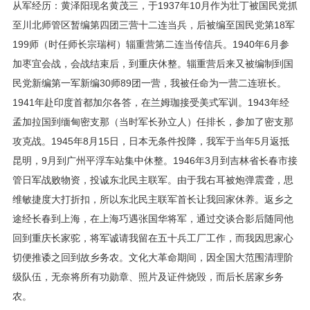
从军经历：黄泽阳现名黄茂三，于1937年10月作为壮丁被国民党抓
至川北师管区暂编第四团三营十二连当兵，后被编至国民党第18军
199师（时任师长宗瑞柯）辎重营第二连当传信兵。1940年6月参
加枣宜会战，会战结束后，到重庆休整。辎重营后来又被编制到国
民党新编第一军新编30师89团一营，我被任命为一营二连班长。
1941年赴印度首都加尔各答，在兰姆珈接受美式军训。1943年经
孟加拉国到缅甸密支那（当时军长孙立人）任排长，参加了密支那
攻克战。1945年8月15日，日本无条件投降，我军于当年5月返抵
昆明，9月到广州平浮车站集中休整。1946年3月到吉林省长春市接
管日军战败物资，投诚东北民主联军。由于我右耳被炮弹震聋，思
维敏捷度大打折扣，所以东北民主联军首长让我回家休养。返乡之
途经长春到上海，在上海巧遇张国华将军，通过交谈合影后随同他
回到重庆长家驼，将军诚请我留在五十兵工厂工作，而我因思家心
切便推诿之回到故乡务农。文化大革命期间，因全国大范围清理阶
级队伍，无奈将所有功勋章、照片及证件烧毁，而后长居家乡务
农。