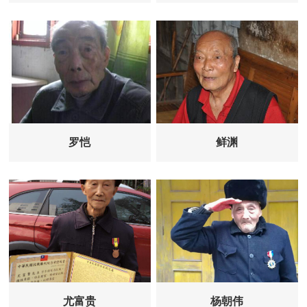
罗恺
鲜渊
尤富贵
杨朝伟