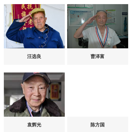
汪选良
曹泽富
袁辉光
陈方国