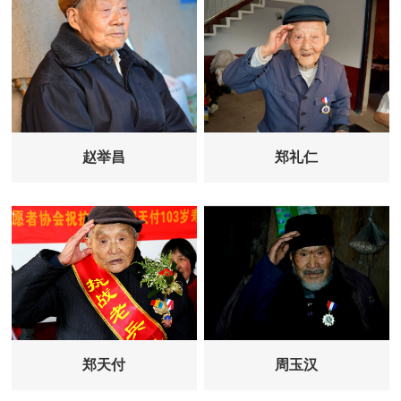
赵举昌
郑礼仁
郑天付
周玉汉