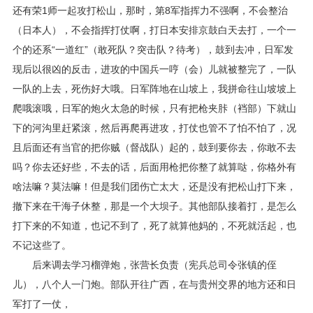
还有荣1师一起攻打松山，那时，第8军指挥力不强啊，不会整治
（日本人），不会指挥打仗啊，打日本安排京鼓白天去打，一个一
个的还系“一道红”（敢死队？突击队？待考），鼓到去冲，日军发
现后以很凶的反击，进攻的中国兵一哼（会）儿就被整完了，一队
一队的上去，死伤好大哦。日军阵地在山坡上，我拼命往山坡坡上
爬哦滚哦，日军的炮火太急的时候，只有把枪夹胩（裆部）下就山
下的河沟里赶紧滚，然后再爬再进攻，打仗也管不了怕不怕了，况
且后面还有当官的把你贼（督战队）起的，鼓到要你去，你敢不去
吗？你去还好些，不去的话，后面用枪把你整了就算哒，你格外有
啥法嘛？莫法嘛！但是我们团伤亡太大，还是没有把松山打下来，
撤下来在干海子休整，那是一个大坝子。其他部队接着打，是怎么
打下来的不知道，也记不到了，死了就算他妈的，不死就活起，也
不记这些了。
后来调去学习榴弹炮，张营长负责（宪兵总司令张镇的侄
儿），八个人一门炮。部队开往广西，在与贵州交界的地方还和日
军打了一仗，