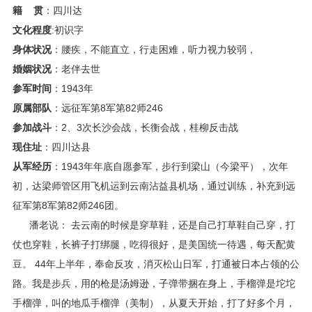
籍 贯
：四川达
文化程度
:初识字
身体状况
：腰疾，不能直立，行走困难，听力视力较弱，
婚姻状况
：老伴去世
参军时间
：1943年
原属部队
：远征军第8军第82师246
参加战斗
：2、3次长沙会战，长衡会战，桂柳反击战
现住址
：四川达县
从军经历
：1943年年底自愿参军，步行到梁山（今梁平），次年
初，达梁师管区用飞机运到云南沾益县机场，通过训练，补充到远
征军第8军第82师246团。
潘老说： 去云南的时候是穿草鞋，还是自己打草鞋自己穿，打
仗也穿鞋，长裤子打绑腿，吃得很好，是美国统一待遇，每天配黄
豆。 44年上半年，奉命反攻，消灭松山日军，打通被日本占领的公
路。我是步兵，用的枪是汤姆逊，子弹带捆在身上，手榴弹是坨坨
手榴弹，叫的地瓜手榴弹（美制），从夏天开始，打了好多个月，