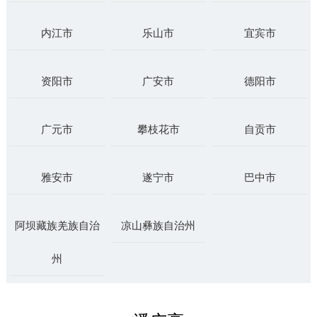
内江市
乐山市
宜宾市
资阳市
广安市
德阳市
广元市
攀枝花市
自贡市
雅安市
遂宁市
巴中市
阿坝藏族羌族自治
凉山彝族自治州
州