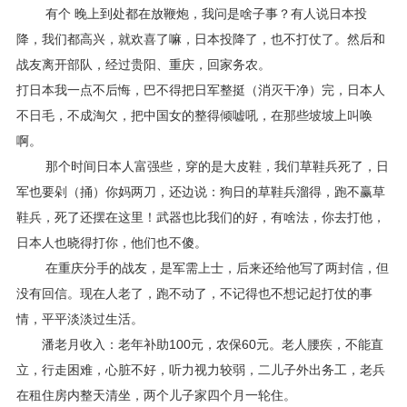
有个 晚上到处都在放鞭炮，我问是啥子事？有人说日本投
降，我们都高兴，就欢喜了嘛，日本投降了，也不打仗了。然后和
战友离开部队，经过贵阳、重庆，回家务农。
打日本我一点不后悔，巴不得把日军整挺（消灭干净）完，日本人
不日毛，不成淘欠，把中国女的整得倾嘘吼，在那些坡坡上叫唤
啊。
那个时间日本人富强些，穿的是大皮鞋，我们草鞋兵死了，日
军也要剁（捅）你妈两刀，还边说：狗日的草鞋兵溜得，跑不赢草
鞋兵，死了还摆在这里！武器也比我们的好，有啥法，你去打他，
日本人也晓得打你，他们也不傻。
在重庆分手的战友，是军需上士，后来还给他写了两封信，但
没有回信。现在人老了，跑不动了，不记得也不想记起打仗的事
情，平平淡淡过生活。
潘老月收入：老年补助100元，农保60元。老人腰疾，不能直
立，行走困难，心脏不好，听力视力较弱，二儿子外出务工，老兵
在租住房内整天清坐，两个儿子家四个月一轮住。