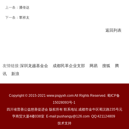
上一条：
潘传达
下一条：
覃祥太
返回列表
友情链接:
深圳龙越基金会
成都民革企业支部
网易
搜狐
腾
讯
新浪
Copyright © 2015-2021 www.psgyxh.com All Rights Reserved.
蜀ICP备
15028093号-1
四川省普善公益慈善促进会 版权所有 联系地址:成都市金牛区蜀汉路235号元
亨商贸大厦4楼038室 E-mail:pushangy@126.com QQ:421124809
技术支持