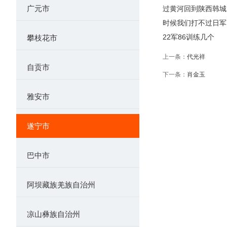
广元市
过黄河回到陕西韩城
时候我们打不过日军
22军86训练几个
攀枝花市
上一条：
代光祥
自贡市
下一条：
肖金玉
雅安市
遂宁市
巴中市
阿坝藏族羌族自治州
凉山彝族自治州