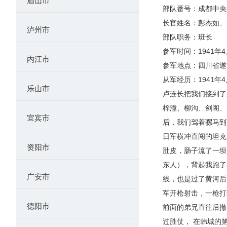
眉山市
部队番号：成都中央
长官姓名：彭杰如、
泸州市
部队职务：班长
参军时间：1941年4
内江市
参军地点：四川省遂
从军经历：1941
乐山市
卢连长把我们接到了
梓潼、柳沟、剑阁、
宜宾市
后，我们驾着骡马到
日军横冲直闯的坦克
资阳市
肚皮，肠子流了一坝
东人），背起我跑了
广安市
线，也是过了黄河后
军开枪射击，一枪打
德阳市
前面的弟兄直往后撤
过胜仗， 在韩城的