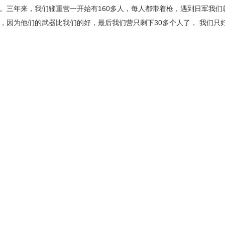
。三年来，我们辎重营一开始有160多人，每人都带着枪，遇到日军我
，因为他们的武器比我们的好，最后我们营只剩下30多个人了， 我们只