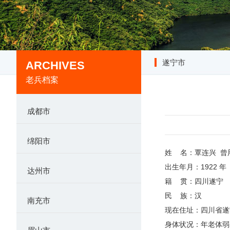
遂宁市
ARCHIVES
老兵档案
成都市
绵阳市
姓 名：覃连兴 曾
出生年月：1922 年
达州市
籍 贯：四川遂宁
民 族：汉
南充市
现在住址：四川省
身体状况：年老体弱