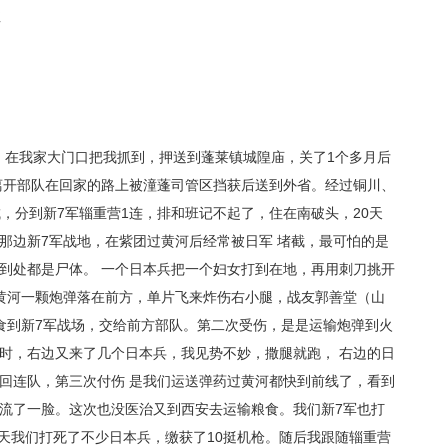
班
家，在我家大门口把我抓到，押送到蓬莱镇城隍庙，关了1个多月后
离开部队在回家的路上被潼蓬司管区挡获后送到外省。经过铜川、
，分到新7军辎重营1连，排和班记不起了，住在南破头，20天
那边新7军战地，在紫团过黄河后经常被日军 堵截，最可怕的是
到处都是尸体。 一个日本兵把一个妇女打到在地，再用刺刀挑开
黄河一颗炮弹落在前方，单片飞来炸伤右小腿，战友郭善堂（山
食到新7军战场，交给前方部队。第二次受伤，是是运输炮弹到火
时，右边又来了几个日本兵，我见势不妙，撒腿就跑， 右边的日
回连队，第三次付伤 是我们运送弹药过黄河都快到前线了，看到
流了一脸。这次也没医治又到西安去运输粮食。我们新7军也打
天我们打死了不少日本兵，缴获了10挺机枪。随后我跟随辎重营