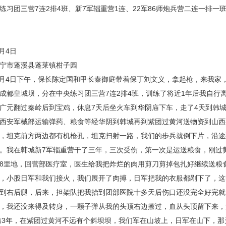
练习团三营7连2排4班、新7军辎重营1连、22军86师炮兵营二连一排一
月4日
宁市蓬溪县蓬莱镇柑子园
年4月4日下午，保长陈定国和甲长秦御庭带着保丁刘文义，拿起枪，来我
成都皇城坝，分在中央练习团三营7连2排4班，训练了将近1年后我自行
广元翻过秦岭后到宝鸡，休息7天后坐火车到华阴庙下车，走了4天到韩城
西安军械部运输弹药、粮食等经华阴到韩城再到紫团过黄河送物资到山西
，坦克前方两边都有机枪孔，坦克扫射一路，我们的步兵就倒下片，沿途
。我在韩城新7军辎重营干了三年，三次受伤，第一次是运送粮食，刚过
8里地，回营部医疗室，医生给我把炸烂的肉用剪刀剪掉包扎好继续送粮
，小股日军和我们接火，我们展开了肉搏，日军把我的衣服都剐下了，这
到右后腿，后来，担架队把我抬到团部医院十多天后伤口还没完全好完就
，我还没来得及转身，一颗子弹从我的头顶右边擦过，血从头顶留下来，
第3年，在紫团过黄河不远有个斜坝坝，我们军在山坡上，日军在山下，那