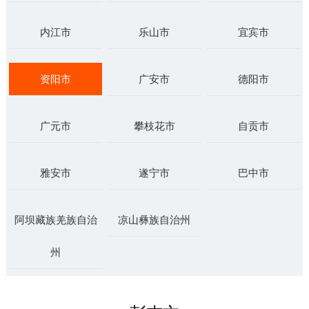
内江市
乐山市
宜宾市
资阳市
广安市
德阳市
广元市
攀枝花市
自贡市
雅安市
遂宁市
巴中市
阿坝藏族羌族自治
凉山彝族自治州
州