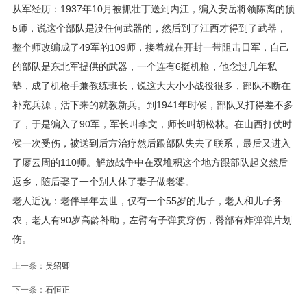
从军经历：1937年10月被抓壮丁送到内江，编入安岳将领陈离的预
5师，说这个部队是没任何武器的，然后到了江西才得到了武器，
整个师改编成了49军的109师，接着就在开封一带阻击日军，自己
的部队是东北军提供的武器，一个连有6挺机枪，他念过几年私
塾，成了机枪手兼教练班长，说这大大小小战役很多，部队不断在
补充兵源，活下来的就教新兵。到1941年时候，部队又打得差不多
了，于是编入了90军，军长叫李文，师长叫胡松林。在山西打仗时
候一次受伤，被送到后方治疗然后跟部队失去了联系，最后又进入
了廖云周的110师。解放战争中在双堆积这个地方跟部队起义然后
返乡，随后娶了一个别人休了妻子做老婆。
老人近况：老伴早年去世，仅有一个55岁的儿子，老人和儿子务
农，老人有90岁高龄补助，左臂有子弹贯穿伤，臀部有炸弹弹片划
伤。
上一条：
吴绍卿
下一条：
石恒正